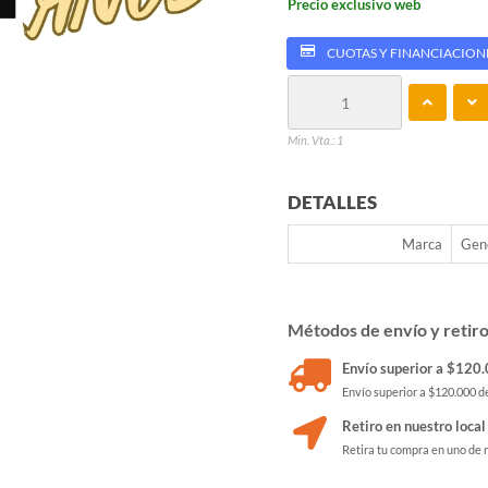
Precio exclusivo web
CUOTAS Y FINANCIACION
Min. Vta.: 1
DETALLES
Marca
Gen
Métodos de envío y retir
Envío superior a $120.0
Envío superior a $120.000 de
Retiro en nuestro local
Retira tu compra en uno de 