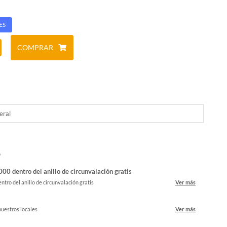
ES
COMPRAR
eral
o
00 dentro del anillo de circunvalación gratis
ntro del anillo de circunvalación gratis
Ver más
nuestros locales
Ver más