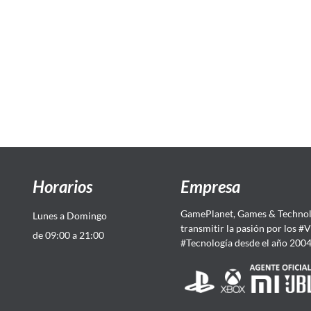
Horarios
Empresa
GamePlanet, Games & Technol
Lunes a Domingo
transmitir la pasión por los #
de 09:00 a 21:00
#Tecnología desde el año 200