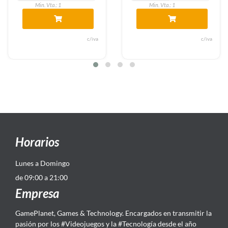
a.: 1
Min. Vta.: 1
Min. Vt
c/iva
c/iva
Horarios
Lunes a Domingo
de 09:00 a 21:00
Empresa
GamePlanet, Games & Technology. Encargados en transmitir la
pasión por los #Videojuegos y la #Tecnología desde el año