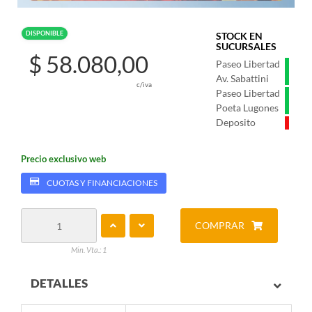
DISPONIBLE
STOCK EN
SUCURSALES
$ 58.080,00
Paseo Libertad
Av. Sabattini
c/iva
Paseo Libertad
Poeta Lugones
Deposito
Precio exclusivo web
CUOTAS Y FINANCIACIONES
COMPRAR
Min. Vta.: 1
DETALLES