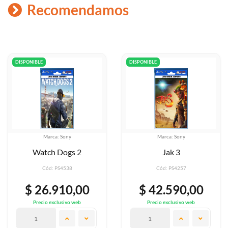
Recomendamos
DISPONIBLE
DISPONIBLE
ca: Sony
Marca: Sony
Mar
h Dogs 2
Jak 3
Horizon
: PS4538
Cód: PS4257
Cód
.910,00
$ 42.590,00
$ 42
exclusivo web
Precio exclusivo web
Precio 