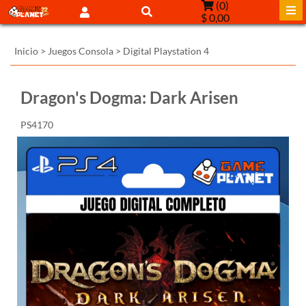
(
0
)
$ 0,00
Inicio
>
Juegos Consola
>
Digital Playstation 4
Dragon's Dogma: Dark Arisen
PS4170