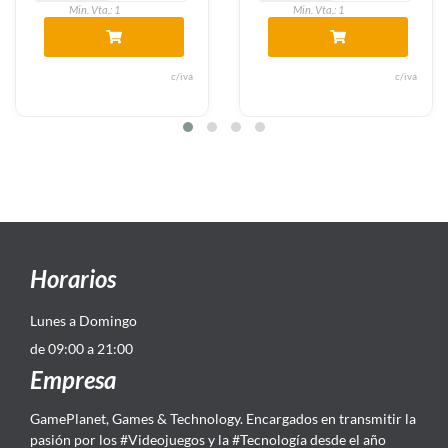
Min. Vta.: 1
Min. Vta.: 1
c/iva
c/iva
Horarios
Lunes a Domingo
de 09:00 a 21:00
Empresa
GamePlanet, Games & Technology. Encargados en transmitir la
pasión por los #Videojuegos y la #Tecnología desde el año