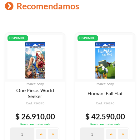
Recomendamos
DISPONIBLE
DISPONIBLE
Marca: Sony
Marca: Sony
d
Human: Fall Flat
Elden Ring Ps4
Cód: PS4246
Cód: PS4878
0
$ 42.590,00
$ 58.080,0
Precio exclusivo web
Precio exclusivo web