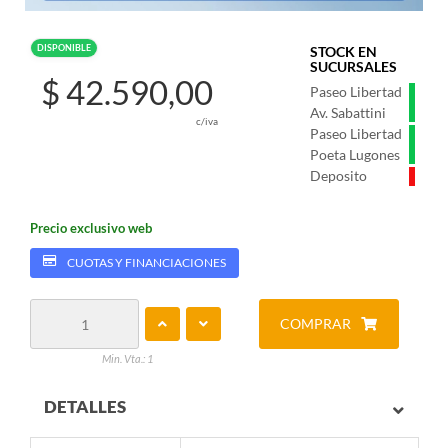
DISPONIBLE
STOCK EN
SUCURSALES
$ 42.590,00
Paseo Libertad
Av. Sabattini
c/iva
Paseo Libertad
Poeta Lugones
Deposito
Precio exclusivo web
CUOTAS Y FINANCIACIONES
COMPRAR
Min. Vta.: 1
DETALLES