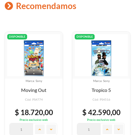
Recomendamos
DISPONIBLE
DISPONIBLE
ony
Marca: Sony
Marca: S
Out
Tropico 5
Paw Patrol T
774
Cód: PS4516
Cód: PS4
20,00
$ 42.590,00
$ 50.7
ivo web
Precio exclusivo web
Precio exclus