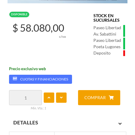
DISPONIBLE
STOCK EN
SUCURSALES
$ 58.080,00
Paseo Libertad
Av. Sabattini
c/iva
Paseo Libertad
Poeta Lugones
Deposito
Precio exclusivo web
CUOTAS Y FINANCIACIONES
COMPRAR
Min. Vta.: 1
DETALLES