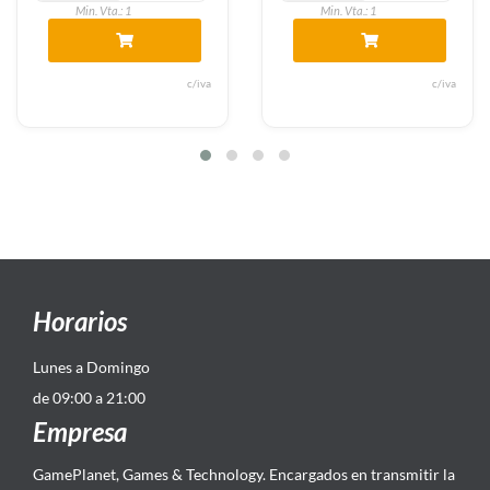
Min. Vta.: 1
Min. Vta.: 1
c/iva
c/iva
Horarios
Lunes a Domingo
de 09:00 a 21:00
Empresa
GamePlanet, Games & Technology. Encargados en transmitir la