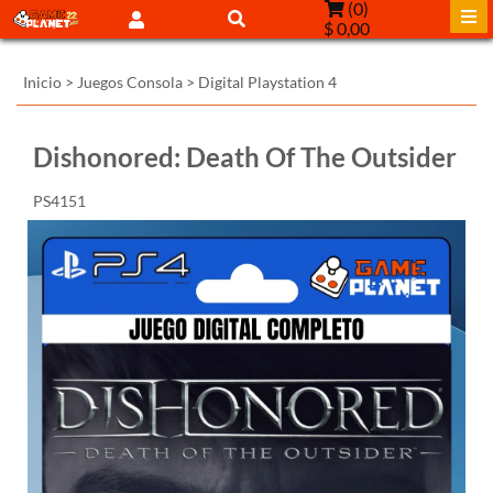
(
0
)
$ 0,00
Inicio
>
Juegos Consola
>
Digital Playstation 4
Dishonored: Death Of The Outsider
PS4151