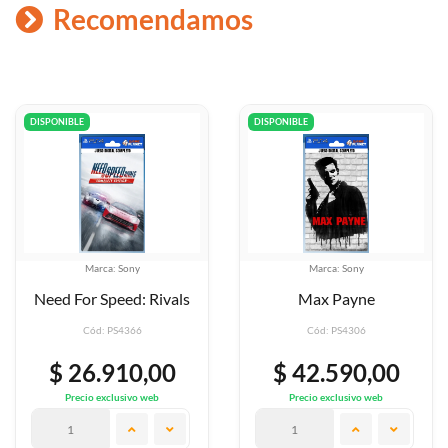
Recomendamos
DISPONIBLE
DISPONIBLE
ony
Marca: Sony
Marca: S
d: Rivals
Max Payne
Tropic
366
Cód: PS4306
Cód: PS4
10,00
$ 42.590,00
$ 42.5
ivo web
Precio exclusivo web
Precio exclus