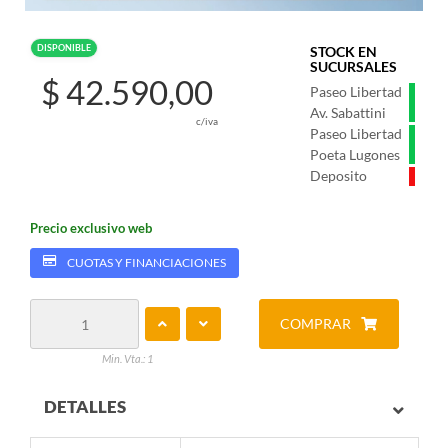
DISPONIBLE
STOCK EN
SUCURSALES
$ 42.590,00
Paseo Libertad
Av. Sabattini
c/iva
Paseo Libertad
Poeta Lugones
Deposito
Precio exclusivo web
CUOTAS Y FINANCIACIONES
COMPRAR
Min. Vta.: 1
DETALLES