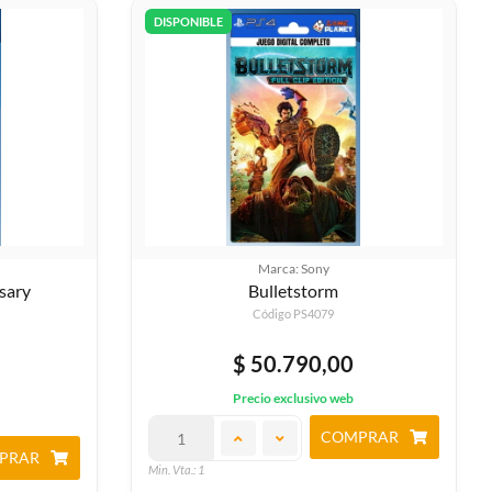
DISPONIBLE
Marca: Sony
sary
Bulletstorm
Código PS4079
$ 50.790,00
Precio exclusivo web
COMPRAR
PRAR
Min. Vta.: 1