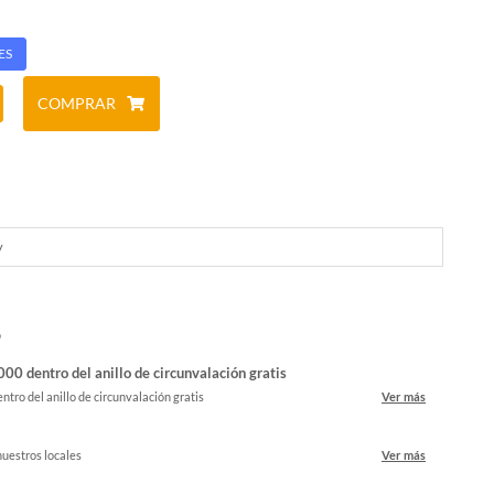
ES
COMPRAR
y
o
00 dentro del anillo de circunvalación gratis
ntro del anillo de circunvalación gratis
Ver más
nuestros locales
Ver más