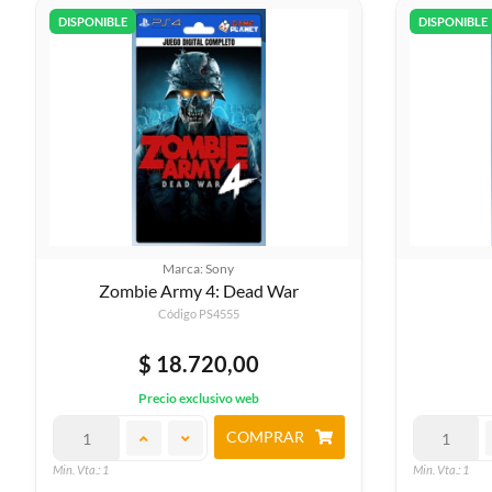
DISPONIBLE
DISPONIBLE
Marca: Sony
Zombie Army 4: Dead War
Código PS4555
$ 18.720,00
Precio exclusivo web
COMPRAR
Min. Vta.: 1
Min. Vta.: 1