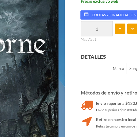
Precio exclusivo web
CUOTAS Y FINANCIACION
Min. Vta.: 1
DETALLES
Marca
Son
Métodos de envío y retir
Envío superior a $120.0
Envío superior a $120.000 de
Retiro en nuestro local
Retira tu compra en uno de 