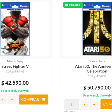
DISPONIBLE
Marca: Sony
Marca: Sony
Street Fighter V
Atari 50: The Anniver
Celebration
Código PS4468
Código PS4959
$ 42.590,00
$ 50.790,00
Precio exclusivo web
Precio exclusivo web
COMPRAR
COM
Min. Vta.: 1