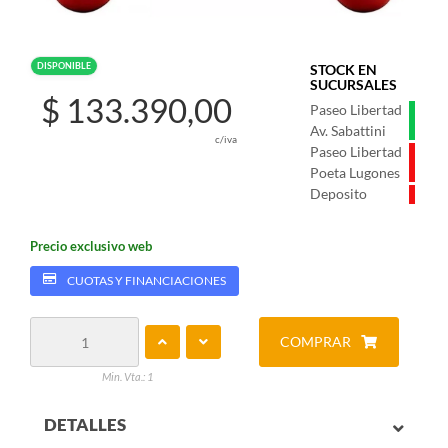
DISPONIBLE
STOCK EN
SUCURSALES
$ 133.390,00
Paseo Libertad
Av. Sabattini
c/iva
Paseo Libertad
Poeta Lugones
Deposito
Precio exclusivo web
CUOTAS Y FINANCIACIONES
COMPRAR
Min. Vta.: 1
DETALLES