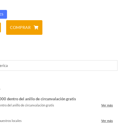
ES
COMPRAR
erica
o
00 dentro del anillo de circunvalación gratis
ntro del anillo de circunvalación gratis
Ver más
nuestros locales
Ver más