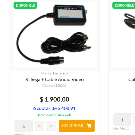
DISPONIBLE
DISPONIBLE
Marca: Generico
Rf Sega + Cable Audio Video
Ca
Código 1116202
$ 1.900,00
6 cuotas de $ 408,91
Precio exclusivo web
COMPRAR
Min. Vta.: 1
Min. Vta.: 1