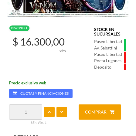
DISPONIBLE
STOCK EN
SUCURSALES
$ 16.300,00
Paseo Libertad
Av. Sabattini
c/iva
Paseo Libertad
Poeta Lugones
Deposito
Precio exclusivo web
CUOTAS Y FINANCIACIONES
COMPRAR
Min. Vta.: 1