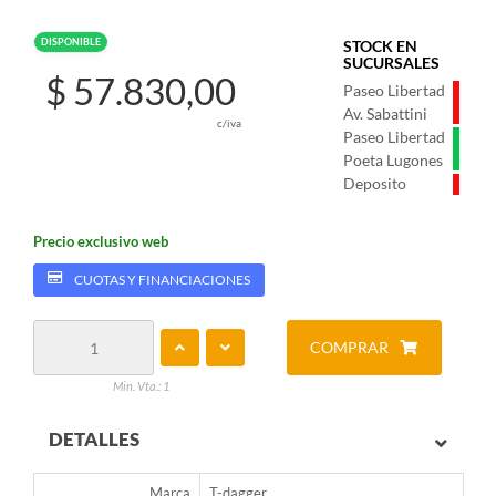
DISPONIBLE
STOCK EN
SUCURSALES
$ 57.830,00
Paseo Libertad
Av. Sabattini
c/iva
Paseo Libertad
Poeta Lugones
Deposito
Precio exclusivo web
CUOTAS Y FINANCIACIONES
COMPRAR
Min. Vta.: 1
DETALLES
Marca
T-dagger