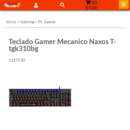
(
0
)
$ 0,00
Inicio
>
Gaming
>
Pc Gamer
Teclado Gamer Mecanico Naxos T-
tgk310bg
1127530