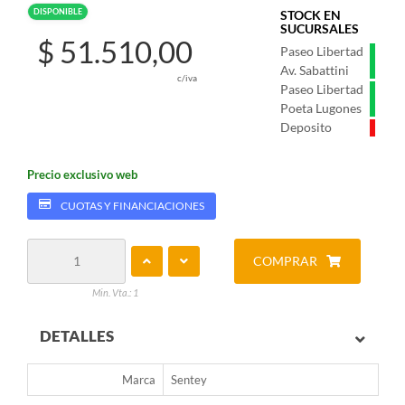
DISPONIBLE
STOCK EN
SUCURSALES
$ 51.510,00
Paseo Libertad
Av. Sabattini
c/iva
Paseo Libertad
Poeta Lugones
Deposito
Precio exclusivo web
CUOTAS Y FINANCIACIONES
COMPRAR
Min. Vta.: 1
DETALLES
Marca
Sentey