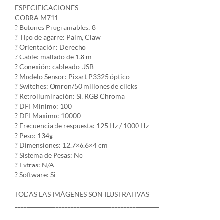
ESPECIFICACIONES
COBRA M711
? Botones Programables: 8
? TIpo de agarre: Palm, Claw
? Orientación: Derecho
? Cable: mallado de 1.8 m
? Conexión: cableado USB
? Modelo Sensor: Pixart P3325 óptico
? Switches: Omron/50 millones de clicks
? Retroiluminación: Si, RGB Chroma
? DPI Minimo: 100
? DPI Maximo: 10000
? Frecuencia de respuesta: 125 Hz / 1000 Hz
? Peso: 134g
? Dimensiones: 12.7×6.6×4 cm
? Sistema de Pesas: No
? Extras: N/A
? Software: Si
TODAS LAS IMÁGENES SON ILUSTRATIVAS
_________________________________________________