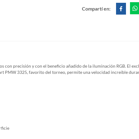
Compartí en:
s con precisión y con el beneficio añadido de la iluminación RGB. El exc
xart PMW 3325, favorito del torneo, permite una velocidad increíble duran
ficie