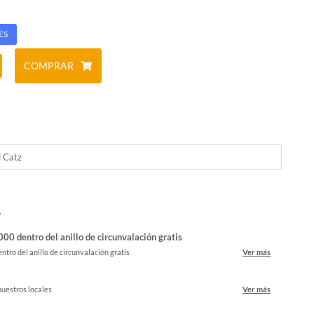
ES
COMPRAR
 Catz
o
00 dentro del anillo de circunvalación gratis
ntro del anillo de circunvalación gratis
Ver más
nuestros locales
Ver más