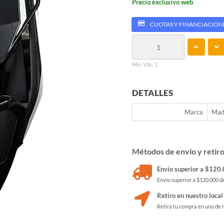
Precio exclusivo web
CUOTAS Y FINANCIACION
Min. Vta.: 1
DETALLES
Marca
Mad
Métodos de envío y retir
Envío superior a $120.0
Envío superior a $120.000 de
Retiro en nuestro local
Retira tu compra en uno de 