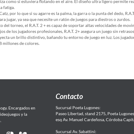
sliza como si estuviera flotando en el aire. El diseño ultra ligero permi
 fatiga.
tz, por lo que si su agarre es la palma, la garra o la punta del dedo, R.A
ara jugar, ya sea que necesite un ratón de juegos para diestros o zurdos.
del torneo, el R.A.T. 2 + es capaz de soportar altas velocidades de mov
jos de los jugadores profesionales, R.A.T. 2+ asegura un juego sin retra
ecta un brillo distintivo, bañando tu entorno de juego en luz. Los jugador
8 millones de colores.
Contacto
Sucursal Poeta Lugones:
ogy. Encargados en
Paseo Libertad, stand 2175, Poeta Lugones.
Videojuegos y la
esq Av. Manuel Cardeñosa, Córdoba Capit
4.
Sucursal Av. Sabattini: