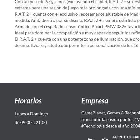
Con un peso de 67 gramos (excluyendo el cable), R.A.T. 2 + se de
extrema para una sesión de juego más prolongada con una mínima
R.A.T. 2 + cuenta con el exclusivo reposamanos ajustable de Mad Ca
medida. Ambidiestro por su diseño, R.A.T. 2 + siempre está listo p
Armado con el respetado sensor óptico Pixart PMW 3325 favorito 
Ideal para dominar la competición y muy capaz de seguir los refle
El R.A.T. 2 + cuenta con una potente zona de iluminación, que proy
de un software gratuito que permite la personalización de los 16,
Horarios
Empresa
GamePlanet, Games & Technol
Lunes a Domingo
transmitir la pasión por los #
de 09:00 a 21:00
#Tecnología desde el año 200