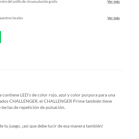
ntro del anillo de circunvalación gratis
Ver más
nuestros locales
Ver más
ontiene LED's de color rojo, azul y color purpura para una
 de teclados CHALLENGER, el CHALLENGER Prime también tiene
 teclas de repetición de pulsación.
e tu juego, ¡así que debe lucir de esa manera también!