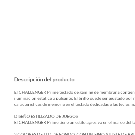
Descripción del producto
El CHALLENGER Prime teclado de gaming de membrana contiene muc
iluminación estatica o pulsante; El brillo puede ser ajustado p
caracteristicas de memoria en el teclado dedicadas a las teclas ma
DISEÑO ESTILIZADO DE JUEGOS
El CHALLENGER Prime tiene un estilo agresivo en el marco del tec
3 COLORES DE LUZ DE FONDO, CON UN FINO AJUSTE DE BRI