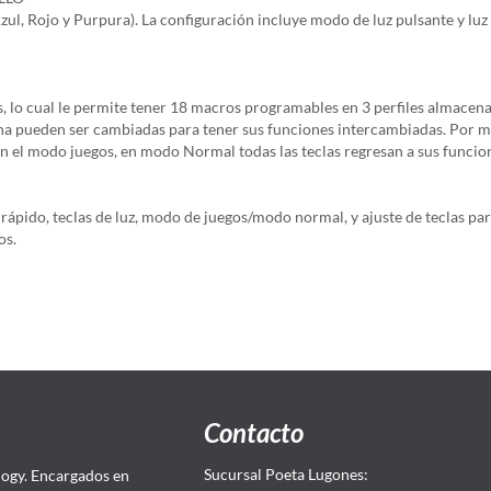
 Rojo y Purpura). La configuración incluye modo de luz pulsante y luz es
o cual le permite tener 18 macros programables en 3 perfiles almacenabl
cha pueden ser cambiadas para tener sus funciones intercambiadas. Por m
n el modo juegos, en modo Normal todas las teclas regresan a sus funcio
pido, teclas de luz, modo de juegos/modo normal, y ajuste de teclas par
os.
Contacto
Sucursal Poeta Lugones:
ogy. Encargados en