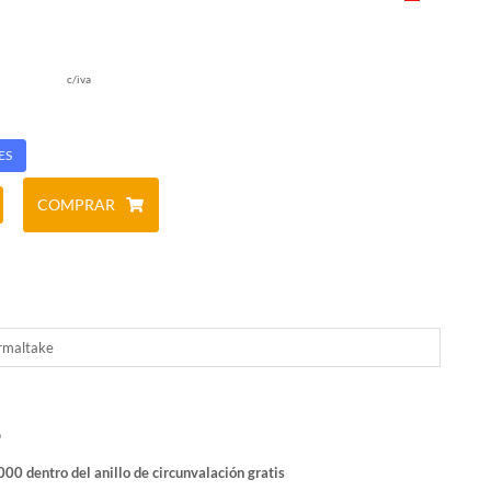
c/iva
ES
COMPRAR
rmaltake
o
00 dentro del anillo de circunvalación gratis