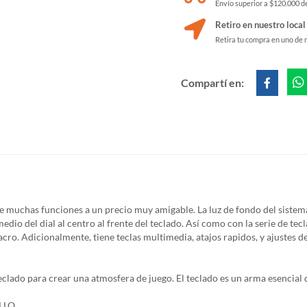
Envío superior a $120.000 de
Retiro en nuestro local
Retira tu compra en uno de 
Compartí en:
has funciones a un precio muy amigable. La luz de fondo del sistema c
or medio del dial al centro al frente del teclado. Así como con la serie
cro. Adicionalmente, tiene teclas multimedia, atajos rapidos, y ajustes de
lado para crear una atmosfera de juego. El teclado es un arma esencial d
LLO