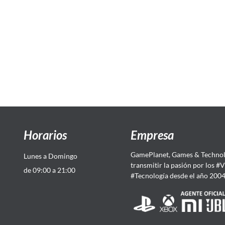
Horarios
Empresa
GamePlanet, Games & Technol
Lunes a Domingo
transmitir la pasión por los #
de 09:00 a 21:00
#Tecnología desde el año 200