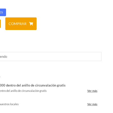
ES
COMPRAR
tendo
o
00 dentro del anillo de circunvalación gratis
ntro del anillo de circunvalación gratis
Ver más
nuestros locales
Ver más