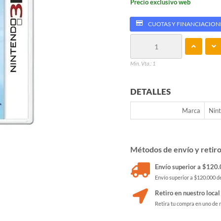
Precio exclusivo web
CUOTAS Y FINANCIACION
Min. Vta.: 1
DETALLES
Marca
Nin
Métodos de envío y retir
Envío superior a $120.0
Envío superior a $120.000 de
Retiro en nuestro local
Retira tu compra en uno de 