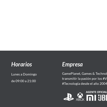
Horarios
Empresa
GamePlanet, Games & Technol
Lunes a Domingo
transmitir la pasión por los #
de 09:00 a 21:00
#Tecnología desde el año 200