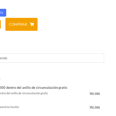
ES
COMPRAR
tendo
o
00 dentro del anillo de circunvalación gratis
ntro del anillo de circunvalación gratis
Ver más
nuestros locales
Ver más