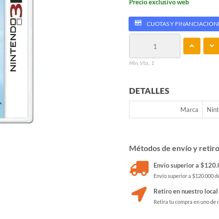
Precio exclusivo web
CUOTAS Y FINANCIACION
Min. Vta.: 1
DETALLES
Marca
Nin
Métodos de envío y retir
Envío superior a $120.0
Envío superior a $120.000 de
Retiro en nuestro local
Retira tu compra en uno de 