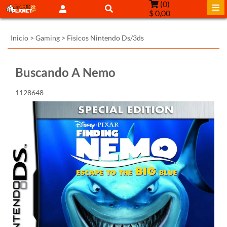
(
0
)
$ 0,00
Inicio
>
Gaming
>
Fisicos Nintendo Ds/3ds
Buscando A Nemo
1128648