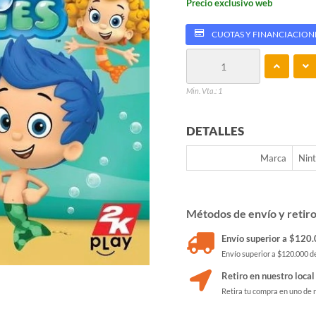
Precio exclusivo web
CUOTAS Y FINANCIACION
Min. Vta.: 1
DETALLES
Marca
Nin
Métodos de envío y retir
Envío superior a $120.0
Envío superior a $120.000 de
Retiro en nuestro local
Retira tu compra en uno de 