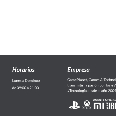
Horarios
Empresa
GamePlanet, Games & Technol
Lunes a Domingo
transmitir la pasión por los #
de 09:00 a 21:00
#Tecnología desde el año 200