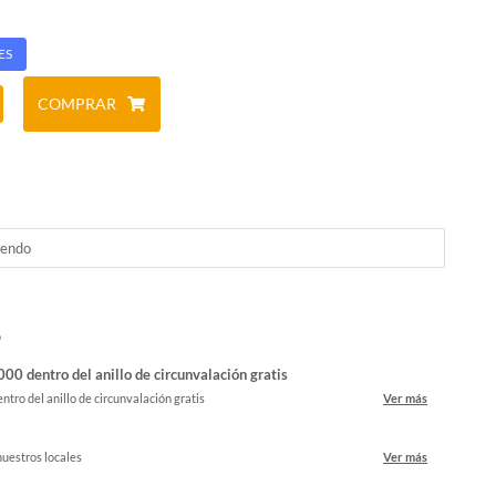
ES
COMPRAR
tendo
o
00 dentro del anillo de circunvalación gratis
ntro del anillo de circunvalación gratis
Ver más
nuestros locales
Ver más