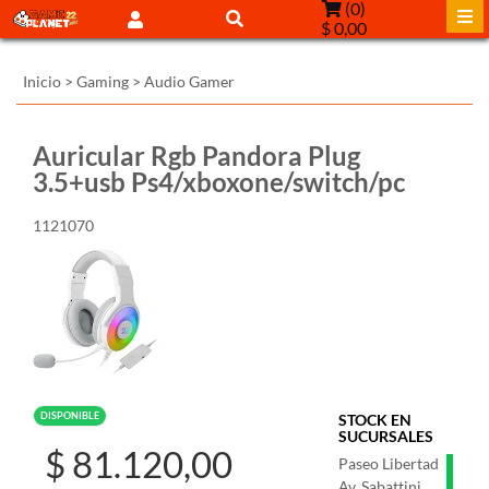
(
0
)
$ 0,00
Inicio
>
Gaming
>
Audio Gamer
Auricular Rgb Pandora Plug
3.5+usb Ps4/xboxone/switch/pc
1121070
DISPONIBLE
STOCK EN
SUCURSALES
$ 81.120,00
Paseo Libertad
Av. Sabattini