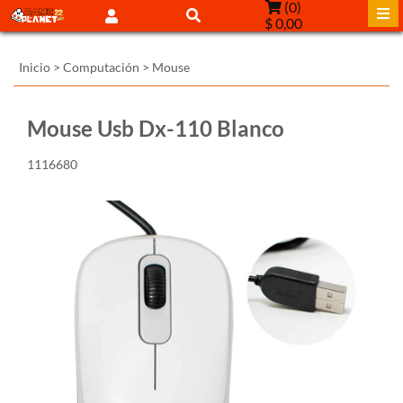
(
0
)
$ 0,00
Inicio
>
Computación
>
Mouse
Mouse Usb Dx-110 Blanco
1116680