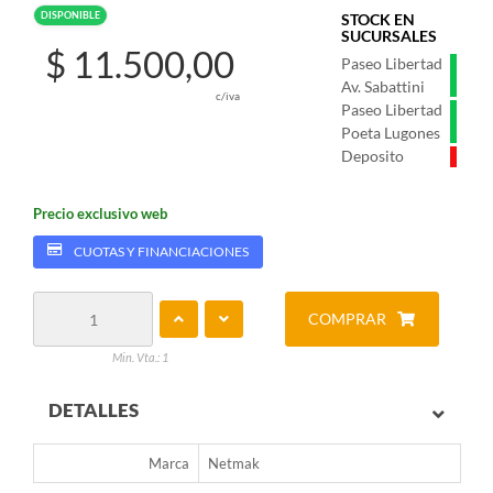
DISPONIBLE
STOCK EN
SUCURSALES
$ 11.500,00
Paseo Libertad
Av. Sabattini
c/iva
Paseo Libertad
Poeta Lugones
Deposito
Precio exclusivo web
CUOTAS Y FINANCIACIONES
COMPRAR
Min. Vta.: 1
DETALLES
Marca
Netmak