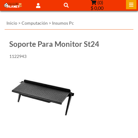
(
0
)
$ 0,00
Inicio
>
Computación
>
Insumos Pc
Soporte Para Monitor St24
1122943