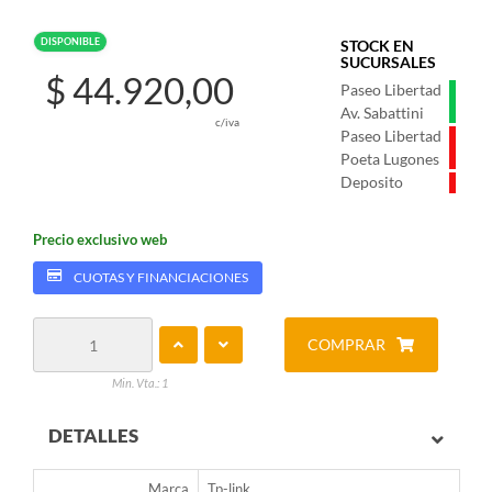
DISPONIBLE
STOCK EN
SUCURSALES
$ 44.920,00
Paseo Libertad
Av. Sabattini
c/iva
Paseo Libertad
Poeta Lugones
Deposito
Precio exclusivo web
CUOTAS Y FINANCIACIONES
COMPRAR
Min. Vta.: 1
DETALLES
Marca
Tp-link