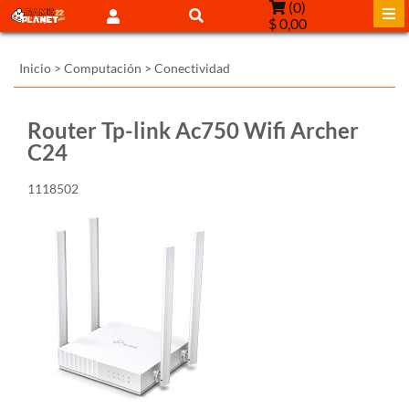
(
0
)
$ 0,00
Inicio
>
Computación
>
Conectividad
Router Tp-link Ac750 Wifi Archer
C24
1118502