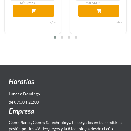
Min. Vta.: 1
Min. Vta.: 1
va
c/iva
c/i
Horarios
Lunes a Domingo
de 09:00 a 21:00
Empresa
GamePlanet, Games & Technology. Encargados en transmitir la
pasión por los #Videojuegos y la #Tecnología desde el año