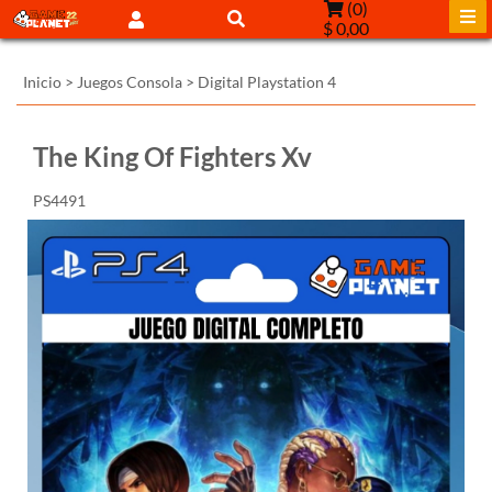
(
0
)
$ 0,00
Inicio
>
Juegos Consola
>
Digital Playstation 4
The King Of Fighters Xv
PS4491