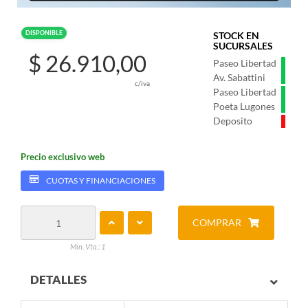
DISPONIBLE
STOCK EN
SUCURSALES
$ 26.910,00
Paseo Libertad
Av. Sabattini
c/iva
Paseo Libertad
Poeta Lugones
Deposito
Precio exclusivo web
CUOTAS Y FINANCIACIONES
COMPRAR
Min. Vta.: 1
DETALLES