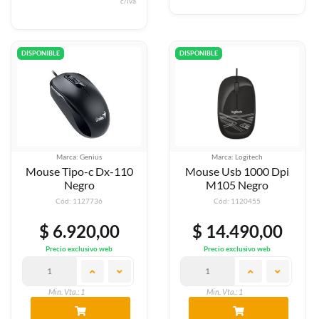
c/iva
DISPONIBLE
DISPONIBLE
Marca: Genius
Marca: Logitech
Mouse Tipo-c Dx-110
Mouse Usb 1000 Dpi
Negro
M105 Negro
Cód: 1127736
Cód: 1120455
$ 6.920,00
$ 14.490,00
Precio exclusivo web
Precio exclusivo web
Min. Vta.: 1
Min. Vta.: 1