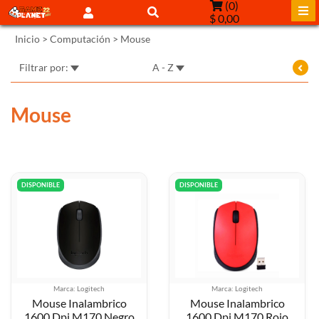
(
0
)
$ 0,00
Inicio
>
Computación
>
Mouse
Filtrar por:
A - Z
Mouse
DISPONIBLE
DISPONIBLE
Marca: Logitech
Marca: Logitech
Mouse Inalambrico
Mouse Inalambrico
1600 Dpi M170 Negro
1600 Dpi M170 Rojo