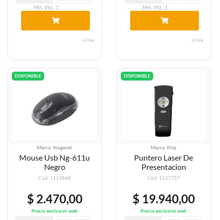
Min. Vta.: 1
Min. Vta.: 1
c/iva
c/iva
DISPONIBLE
DISPONIBLE
Marca: Noganet
Marca: Klip
Mouse Usb Ng-611u
Puntero Laser De
Negro
Presentacion
Cód: 1112868
Cód: 1127757
$ 2.470,00
$ 19.940,00
Precio exclusivo web
Precio exclusivo web