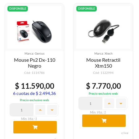
DISPONIBLE
DISPONIBLE
Marca: Genius
Marca: Xtech
Mouse Ps2 Dx-110
Mouse Retractil
Negro
Xtm150
Cód: 1114786
Cód: 1122994
$ 11.590,00
$ 7.770,00
6 cuotas de $ 2.494,36
Precio exclusivo web
Precio exclusivo web
Min. Vta.: 1
Min. Vta.: 1
c/iva